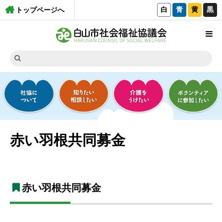
白
青
黄
黒
トップページへ
赤い羽根共同募金
赤い羽根共同募金