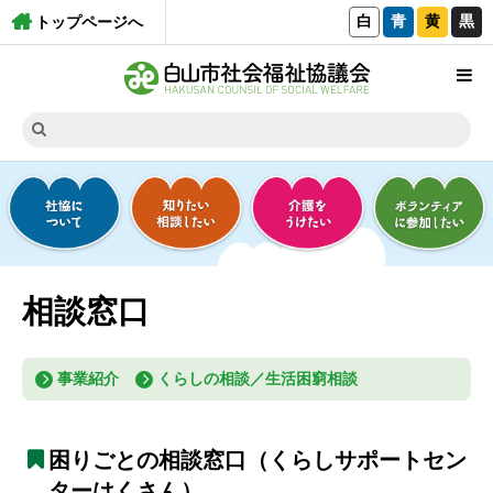
白
青
黄
黒
トップページへ
相談窓口
事業紹介
くらしの相談／生活困窮相談
困りごとの相談窓口（くらしサポートセン
ターはくさん）