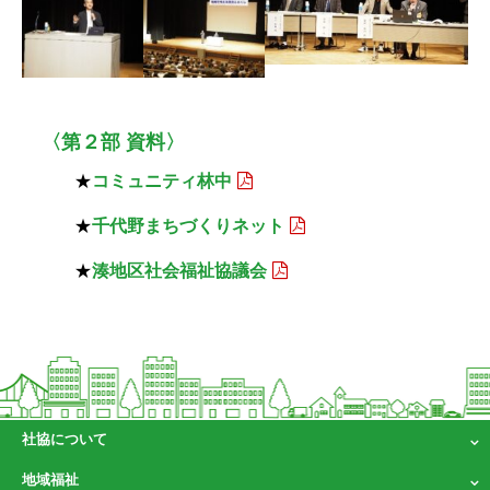
〈第２部 資料〉
★
コミュニティ林中
★
千代野まちづくりネット
★
湊地区社会福祉協議会
社協について
地域福祉