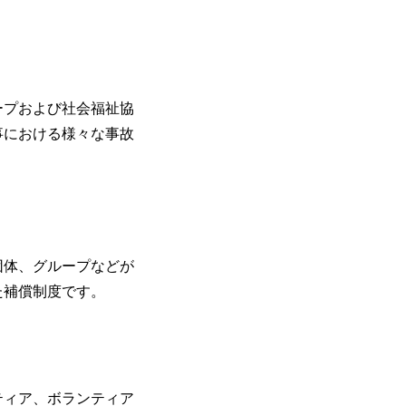
ープおよび社会福祉協
事における様々な事故
団体、グループなどが
た補償制度です。
ティア、ボランティア