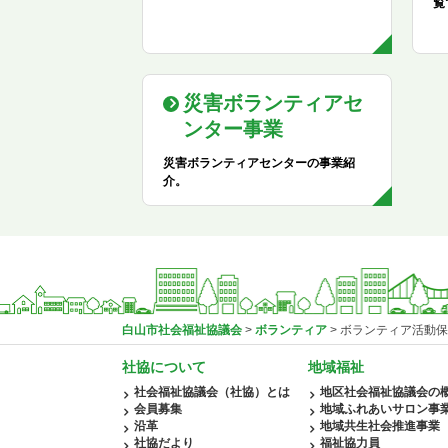
覧
災害ボランティアセ
ンター事業
災害ボランティアセンターの事業紹
介。
白山市社会福祉協議会
>
ボランティア
>
ボランティア活動保
社協について
地域福祉
社会福祉協議会（社協）とは
地区社会福祉協議会の
会員募集
地域ふれあいサロン事
沿革
地域共生社会推進事業
社協だより
福祉協力員