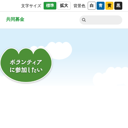
標準
拡大
白
青
黄
黒
文字サイズ
背景色
ス
共同募金