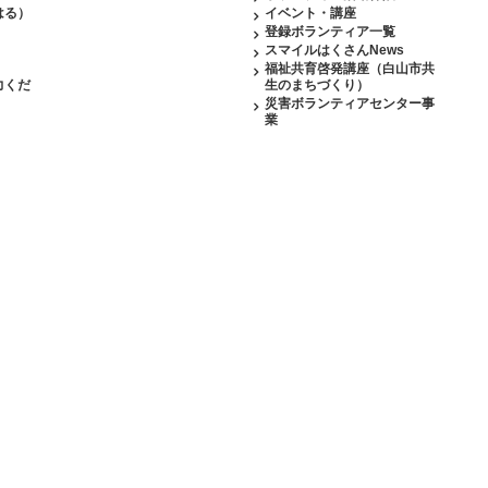
はる）
イベント・講座
登録ボランティア一覧
スマイルはくさんNews
福祉共育啓発講座（白山市共
力くだ
生のまちづくり）
災害ボランティアセンター事
業